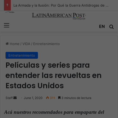
La Armada y la Ilusión: Por Qué la Guerra Antidrogas de Estados Unidos Pelea en el Océano Equivocado
Menu
EN
S
Home
/
VIDA
/
Entretenimiento
Entretenimiento
Películas y series para
entender las revueltas en
Estados Unidos
Staff
S
June 1, 2020
311
3 minutos de lectura
e
n
Acá nuestros recomendados para empaparte del
d