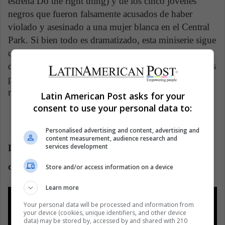
estrena Do the right thing) y de los cinco jóvenes
negros que fueron falsamente acusados de haber
violado y asesinado a una mujer blanca en el Central
Park. Si bien todo es dramatizado, esta miniserie sigue
con cuidado los sucesos que rodearon el caso y la
discriminación de la que fueron víctimas estos jóvenes
para facilitar el trabajo de la policía y proteger su
reputación. Desgarradora e impactante.
Latin American Post asks for your
consent to use your personal data to:
Personalised advertising and content, advertising and
content measurement, audience research and
services development
LA 92, documental de National Geographic
dirigido por Daniel Lindsay y T. J. Martin (2017)
Store and/or access information on a device
Learn more
Your personal data will be processed and information from
your device (cookies, unique identifiers, and other device
data) may be stored by, accessed by and shared with 210