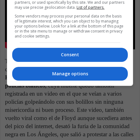
partners, or used specifically by this site. We and our partners
may use precise geolocation data.
List of partners.
Some vendors may process your personal data on the basis
of legitimate interest, which you can object to by managing
your options below. Look for a link at the bottom of this page
or in the site menu to manage or withdraw consent in privacy
and cookie settings.
Consent
Tal vez uno de los antecedentes más mediáticos y
cercanos al caso de George Floyd es el de
Rodney
Manage options
King, taxista negro apaleado y asesinado por
policías blancos
, cuya muerte quedó también
registrada en un video en el que se veían a varios
policías golpeándolo con sus bolillos sin ninguna
misericordia ni buen proceso. Este video, también
vuelto viral como el de Floyd aunque sucediera antes
del pico del internet, desató la furia de la comunidad
negra en Los Ángeles, que salió a protestar a las calles