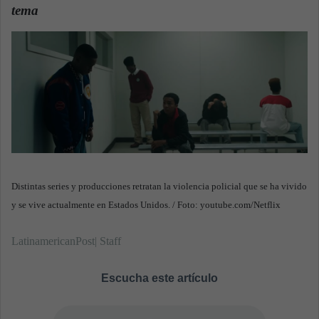
tema
a
n
e
m
a
i
l
Distintas series y producciones retratan la violencia policial que se ha vivido
y se vive actualmente en Estados Unidos. / Foto: youtube.com/Netflix
LatinamericanPost| Staff
Escucha este artículo