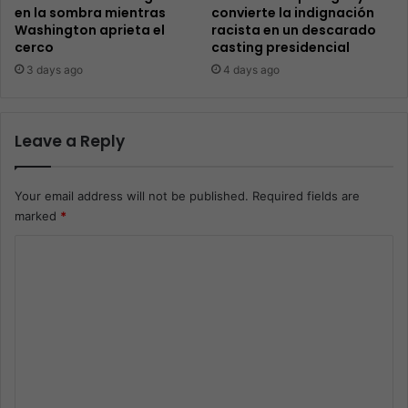
en la sombra mientras
convierte la indignación
Washington aprieta el
racista en un descarado
cerco
casting presidencial
3 days ago
4 days ago
Leave a Reply
Your email address will not be published.
Required fields are
marked
*
C
o
m
m
e
n