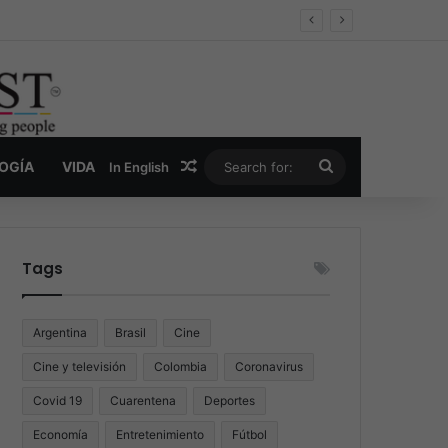
oder y la nueva economía de la droga
Random Article
Search
LOGÍA
VIDA
In English
for:
Tags
Argentina
Brasil
Cine
Cine y televisión
Colombia
Coronavirus
Covid 19
Cuarentena
Deportes
Economía
Entretenimiento
Fútbol