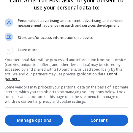
Latin American Post asks for your consent to
Elecciones en Brasil | Colombia
use your personal data to:
en la final de India 2022
Personalised advertising and content, advertising and content
measurement, audience research and services development
Este domingo será un día importante para la
región. De un lado, habrá elecciones en Brasil. De
Store and/or access information on a device
otro, se jugará…
Learn more
Read More »
Your personal data will be processed and information from your device
(cookies, unique identifiers, and other device data) may be stored by,
The Latin American Post Staff
October 14, 2022
accessed by and shared with 210 partners, or used specifically by this
site. We and our partners may use precise geolocation data.
List of
0
138
partners.
Latinoamérica en resumen:
Some vendors may process your personal data on the basis of legitimate
Pedro Castillo acusa golpe de
interest, which you can object to by managing your options below. Look
for a link at the bottom of this page or in the site menu to manage or
Estado | Cataratas de Iguazú
withdraw consent in privacy and cookie settings.
cerradas
Esta semana Pedro Castillo, presidente de Perú,
Manage options
Consent
acusó golpe de Estado cuando la fiscalía le abrió
una investigación por corrupción.…