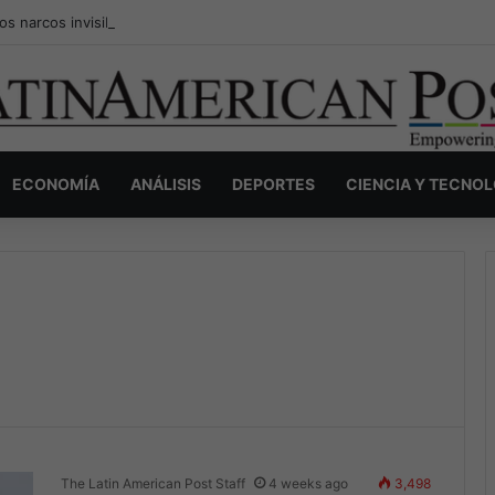
os narcos invisibles de Colombia: la guerra secreta por la verdad, el p
ECONOMÍA
ANÁLISIS
DEPORTES
CIENCIA Y TECNO
The Latin American Post Staff
4 weeks ago
3,498