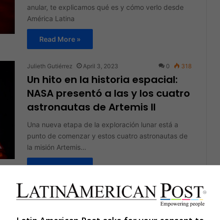
anular, te explicamos qué es y cómo verlo desde
América Latina
Read More »
Julieth Gutiérrez
April 3, 2023
0
318
Un hito en la historia espacial:
NASA presentó a las y los cuatro
astronautas de Artemis II
Una nueva etapa de la exploración lunar está a
punto de comenzar y estos cuatro astronautas de
la misión Artemis…
Read More »
The Latin American Post Staff
October 27, 2022
0
146
Latinoamérica en resumen: