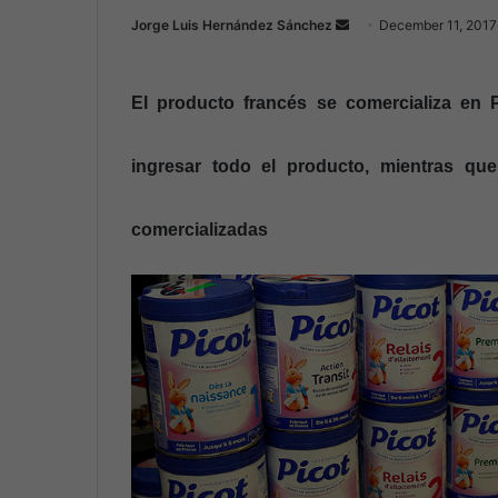
Jorge Luis Hernández Sánchez
S
December 11, 2017
e
n
El producto francés se comercializa en 
d
a
n
ingresar todo el producto, mientras qu
e
m
comercializadas
a
i
l