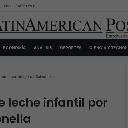
s narcos invisibles de Colombia: la guerra secreta por la verdad, el pod
ECONOMÍA
ANÁLISIS
DEPORTES
CIENCIA Y TECNO
fantil por riesgo de Salmonella
 leche infantil por
nella