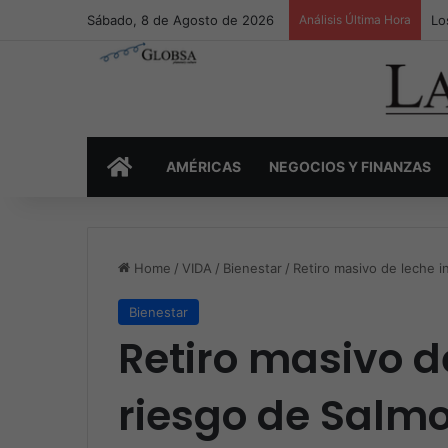
Sábado, 8 de Agosto de 2026
Análisis Última Hora
Lo
INICIO
AMÉRICAS
NEGOCIOS Y FINANZAS
Home
/
VIDA
/
Bienestar
/
Retiro masivo de leche in
Bienestar
Retiro masivo de
riesgo de Salmo