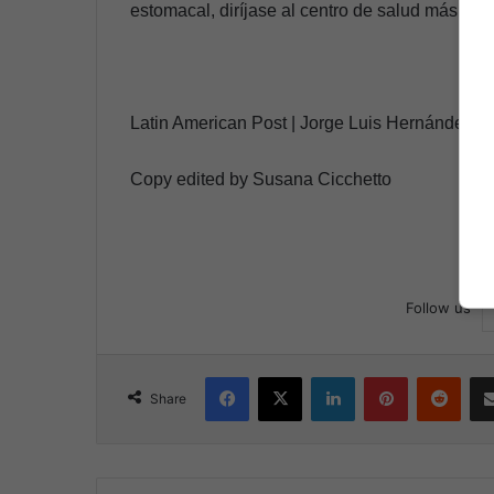
estomacal, diríjase al centro de salud más cer
Latin American Post | Jorge Luis Hernández 
Copy edited by Susana Cicchetto
Follow us
Facebook
X
LinkedIn
Pinterest
Reddit
Share