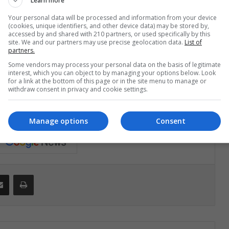
Learn more
cano”.
Your personal data will be processed and information from your device
(cookies, unique identifiers, and other device data) may be stored by,
accessed by and shared with 210 partners, or used specifically by this
site. We and our partners may use precise geolocation data.
List of
partners.
Sánchez
Some vendors may process your personal data on the basis of legitimate
interest, which you can object to by managing your options below. Look
for a link at the bottom of this page or in the site menu to manage or
withdraw consent in privacy and cookie settings.
Manage options
Consent
Compartir por correo electrónico
Print