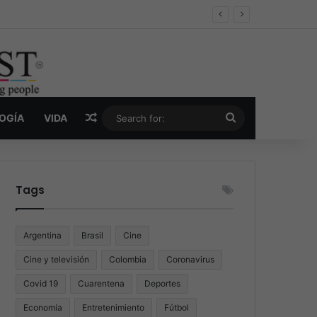
er y la nueva economía de la droga
Random Article
Search
LOGÍA
VIDA
for:
Tags
Argentina
Brasil
Cine
Cine y televisión
Colombia
Coronavirus
Covid 19
Cuarentena
Deportes
Economía
Entretenimiento
Fútbol