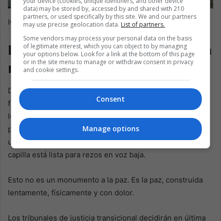
your device (cookies, unique identifiers, and other device
data) may be stored by, accessed by and shared with 210
partners, or used specifically by this site. We and our partners
IG@reencuentrosch
may use precise geolocation data.
List of partners.
Some vendors may process your personal data on the basis
De una esquina olvidada a un
of legitimate interest, which you can object to by managing
your options below. Look for a link at the bottom of this page
or in the site menu to manage or withdraw consent in privacy
modesto plano para la paz
and cookie settings.
Desde 1982, al menos 600 personas no identificadas
Consent
fueron enterradas en la “esquina olvidada” de Palmira. El
lugar reconstruido no busca deslumbrar. Es humilde. Con
Manage options
propósito. Los osarios ofrecen a cada conjunto de restos
un espacio. Un mural llena el muro de color y memoria. La
capilla está lista para rezos en voz baja.
Esto no es un monumento a la paz. Es la paz, construida
lentamente, físicamente y con dolor.
Los tribunales de justicia transicional decidirán en última