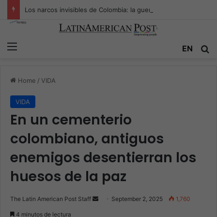
Los narcos invisibles de Colombia: la guerra secreta por la verdad, el poder y la nueva economía de la droga
Menu
Se
EN
Home
/
VIDA
VIDA
En un cementerio
colombiano, antiguos
enemigos desentierran los
huesos de la paz
Send
The Latin American Post Staff
September 2, 2025
1,760
an
4 minutos de lectura