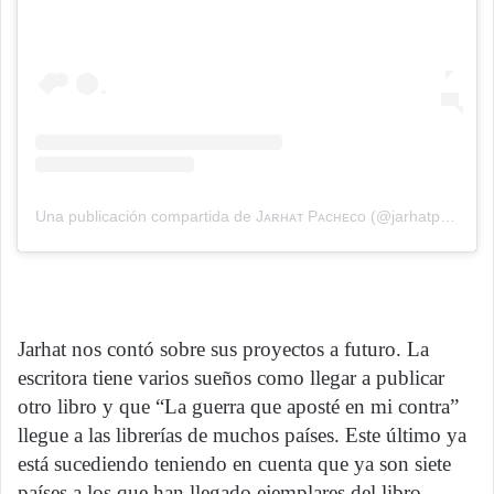
Una publicación compartida de Jᴀʀʜᴀᴛ Pᴀᴄʜᴇᴄᴏ (@jarhatpacheco)
Jarhat nos contó sobre sus proyectos a futuro. La
escritora tiene varios sueños como llegar a publicar
otro libro y que “La guerra que aposté en mi contra”
llegue a las librerías de muchos países. Este último ya
está sucediendo teniendo en cuenta que ya son siete
países a los que han llegado ejemplares del libro.