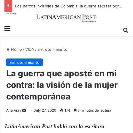
Los narcos invisibles de Colombia: la guerra secreta por la verdad, el poder y la nueva economía de la droga
Menu
S
Home
/
VIDA
/
Entretenimiento
Entretenimiento
La guerra que aposté en mi
contra: la visión de la mujer
contemporánea
Ana Aray
S
July 27, 2020
174
3 minutos de lectura
e
n
LatinAmerican Post habló con la escritora
d