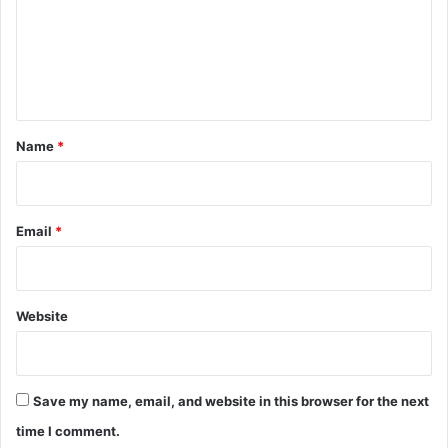
m
e
n
t
*
Name
*
Email
*
Website
Save my name, email, and website in this browser for the next
time I comment.