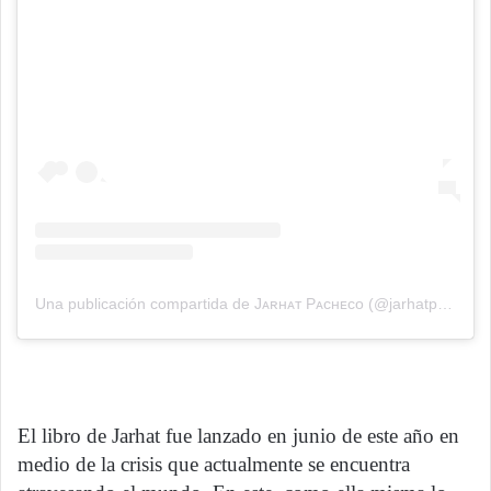
Una publicación compartida de Jᴀʀʜᴀᴛ Pᴀᴄʜᴇᴄᴏ (@jarhatpacheco)
El libro de Jarhat fue lanzado en junio de este año en
medio de la crisis que actualmente se encuentra