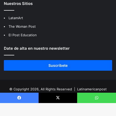
Nuestros Sitios
LatamArt
The Woman Post
El Post Education
Date de alta en nuestro newsletter
Suscríbete
© Copyright 2026, All Rights Reserved |
Latinamericanpost
RSS
Facebook
X
LinkedIn
YouTube
Instagram
Facebook
X
WhatsApp