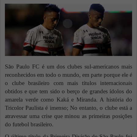
n
e
m
a
i
l
São Paulo
FC é um dos clubes sul-americanos mais
reconhecidos em todo o mundo, em parte porque ele é
o clube brasileiro com mais títulos internacionais
obtidos e que tem sido o berço de grandes ídolos do
amarela verde como Kaká e Miranda. A história do
Tricolor Paulista é imenso; No entanto, o clube está a
atravessar uma crise que minou as primeiras posições
do futebol brasileiro.
O último título da Primeira Divisão de São Paulo
foi