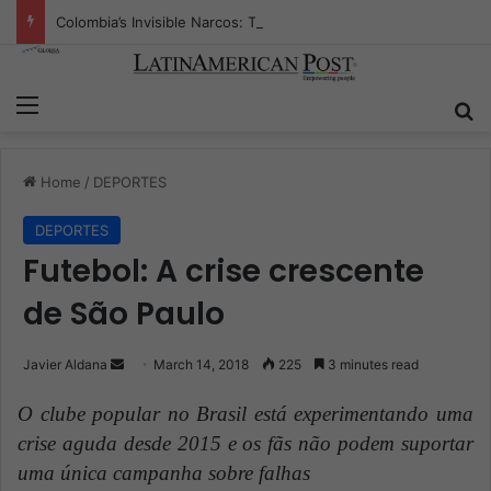
Colombia’s Invisible Narcos: The Secret War Over Truth, Power, and the New Drug Economy
Menu
S
Home
/
DEPORTES
DEPORTES
Futebol: A crise crescente
de São Paulo
Javier Aldana
S
March 14, 2018
225
3 minutes read
e
O clube popular no Brasil
está experimentando uma
n
crise aguda desde 2015 e os fãs
não podem suportar
d
uma única campanha sobre falhas
a