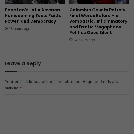
Pope Leo’s Latin America
Colombia Counts Petro’s
Homecoming Tests Faith,
Final Words Before His
Power, and Democracy
Bombastic, Inflammatory
and Erratic Megaphone
13 hours ago
Politics Goes Silent
14 hours ago
Leave a Reply
Your email address will not be published.
Required fields are
marked
*
C
o
m
m