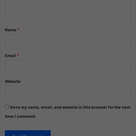
e
n
t
*
Name
*
Email
*
Website
Save my name, email, and website in this browser for the next
time I comment.