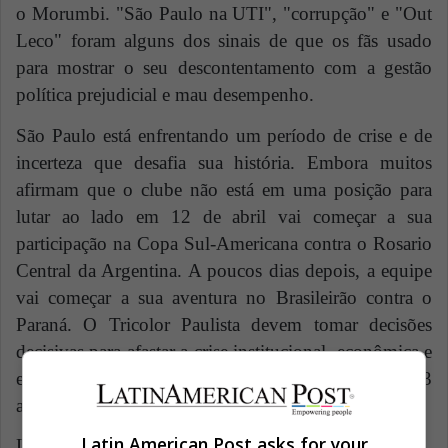
o Morumbi.
"São Paulo
na UTI", "corrupção" e "Out
Leco" foram alguns dos sinais de que os fãs usado
para mostrar o seu descontentamento com a gestão
política prejudicial e mau desempenho.
São Paulo
está enfrentando um período de crise e de
incerteza que desafia sua história. Embora muitos
afirmam que o clube não está em uma posição para
lutar ao lado em 12 de abril vai começar a sua
participação na Copa Sul-Americana contra o Rosario
Central da Argentina. A poucos dias depois, a equipe
vai começar a sua aventura no Brasileirão contra o
Paraná. O Tricolor Paulista devem tomar decisões
decisivas para afastar a crise institucional, econômica e
esporte que leva sangrando o clube por mais de 3
anos.
Latin American Post asks for your
Latin American Post | Javier Aldana