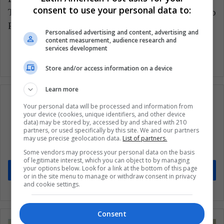
consent to use your personal data to:
Traduzido de "
Fútbol: La agobiante crisis del São
Paulo"
Personalised advertising and content, advertising and
content measurement, audience research and
services development
Store and/or access information on a device
Learn more
Your personal data will be processed and information from
your device (cookies, unique identifiers, and other device
data) may be stored by, accessed by and shared with 210
Subscribe to our mailing list to get the new
partners, or used specifically by this site. We and our partners
updates
may use precise geolocation data.
List of partners.
Stay informed about what's happening in Latin America.
Some vendors may process your personal data on the basis
of legitimate interest, which you can object to by managing
your options below. Look for a link at the bottom of this page
Subscribe
or in the site menu to manage or withdraw consent in privacy
and cookie settings.
Consent