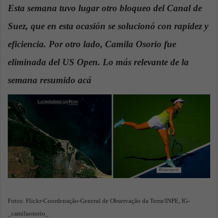
n
Esta semana tuvo lugar otro bloqueo del Canal de
d
Suez, que en esta ocasión se solucionó con rapidez y
a
n
eficiencia. Por otro lado, Camila Osorio fue
e
eliminada del US Open. Lo más relevante de la
m
a
semana resumido acá
.
i
l
Fotos: Flickr-Coordenação-General de Observação da Terra/INPE, IG-
_camilaosorio_