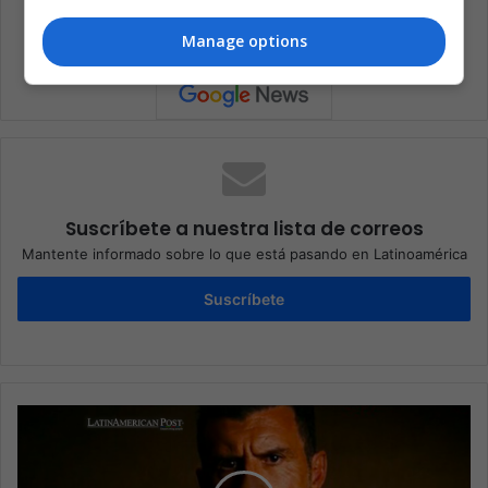
ONU Ambiente
Rusia
US Open
Manage options
Suscríbete a nuestra lista de correos
Mantente informado sobre lo que está pasando en Latinoamérica
Suscríbete