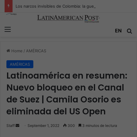
Los narcos invisibles de Colombia: la guerra secreta por la verdad, el poder y la nueva economía de la droga
Menu
EN
S
Home
/
AMÉRICAS
AMÉRICAS
Latinoamérica en resumen:
Nuevo bloqueo en el Canal
de Suez | Camila Osorio es
eliminada del US Open
Staff
S
September 1, 2022
300
3 minutos de lectura
e