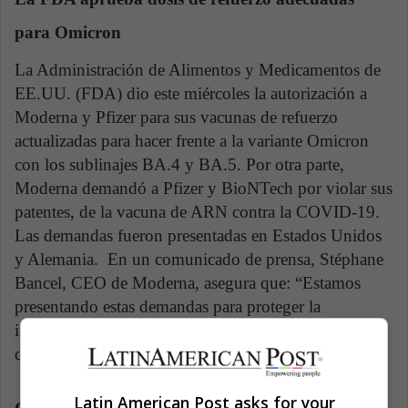
para Omicron
La Administración de Alimentos y Medicamentos de
EE.UU. (FDA) dio este miércoles la autorización a
Moderna y Pfizer para sus vacunas de refuerzo
actualizadas para hacer frente a la variante Omicron
con los sublinajes BA.4 y BA.5. Por otra parte,
Moderna demandó a Pfizer y BioNTech por violar sus
patentes, de la vacuna de ARN contra la COVID-19.
Las demandas fueron presentadas en Estados Unidos
y Alemania. En un comunicado de prensa, Stéphane
Bancel, CEO de Moderna, asegura que: “Estamos
presentando estas demandas para proteger la
innovadora plataforma tecnológica de ARNm en la
que fuimos pioneros”.
Latin American Post asks for your