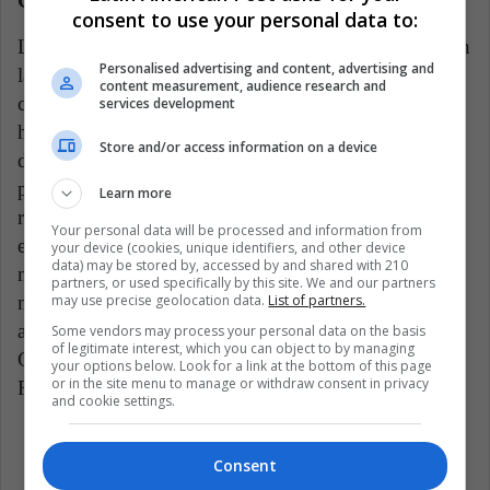
Camila Osorio, eliminada del US Open
consent to use your personal data to:
La tenista colombiana Camila Osorio fue eliminada en
Personalised advertising and content, advertising and
la segunda ronda del US Open, tras perder en tres sets
content measurement, audience research and
contra Alison Riske. El partido duró poco más de tres
services development
horas y se definió en el ‘tie break’ de la última a favor
Store and/or access information on a device
de la estadounidense. Fue un partido peleado,
pero Camila sigue teniendo problemas para conseguir
Learn more
resultados significativos en los Grand Slams. Sin
Your personal data will be processed and information from
embargo, sigue estando entre las mejores tenistas a
your device (cookies, unique identifiers, and other device
data) may be stored by, accessed by and shared with 210
nivel del continente suramericano y todavía tiene
partners, or used specifically by this site. We and our partners
may use precise geolocation data.
List of partners.
mucho que aprender. De esta derrota se puede
aprender que los partidos largos no suelen favorecer a
Some vendors may process your personal data on the basis
of legitimate interest, which you can object to by managing
Camila, que perdió de igual manera contra Emma
your options below. Look for a link at the bottom of this page
or in the site menu to manage or withdraw consent in privacy
Raducanu este año.
and cookie settings.
Comercio
Covid 19
ONU
Consent