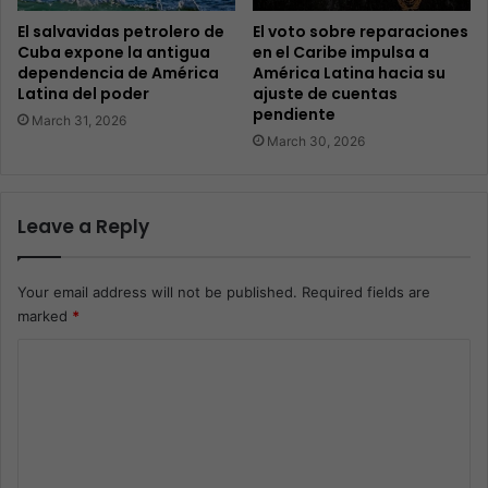
El salvavidas petrolero de
El voto sobre reparaciones
Cuba expone la antigua
en el Caribe impulsa a
dependencia de América
América Latina hacia su
Latina del poder
ajuste de cuentas
pendiente
March 31, 2026
March 30, 2026
Leave a Reply
Your email address will not be published.
Required fields are
marked
*
C
o
m
m
e