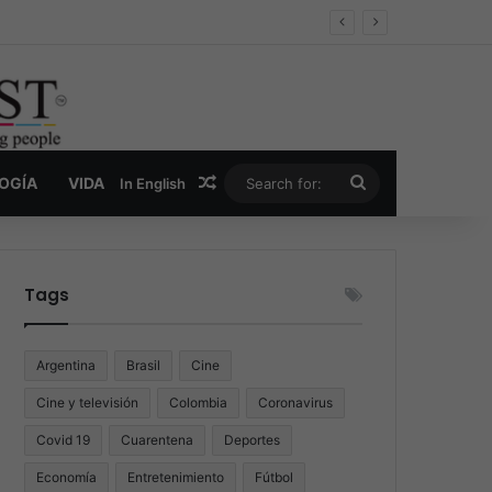
oder y la nueva economía de la droga
Random Article
Search
LOGÍA
VIDA
In English
for:
Tags
Argentina
Brasil
Cine
Cine y televisión
Colombia
Coronavirus
Covid 19
Cuarentena
Deportes
Economía
Entretenimiento
Fútbol