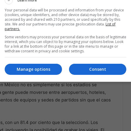
Learn more
Your personal data will be processed and information from your device
(cookies, unique identifiers, and other device data) may be stored by,
s en la Ciudad de México, México. EFE/Isaac Esquivel
accessed by and shared with 210 partners, or used specifically by this
te en la verdadera sede
site. We and our partners may use precise geolocation data.
List of
partners.
Some vendors may process your personal data on the basis of legitimate
te público es la opción preferida entre los
interest, which you can object to by managing your options below. Look
for a link at the bottom of this page or in the site menu to manage or
ige. En comparación, las plataformas de movilidad como
withdraw consent in privacy and cookie settings.
r ciento. Entre quienes viajarán en avión para asistir
bién usaría plataformas de movilidad, por encima de los
Manage options
Consent
 en México no es simplemente si los estadios se
 la gente puede moverse entre aeropuertos, hoteles,
mentos de equipos y sedes de partidos sin que el caos
s, con un 81.4 por ciento que la seleccionó. Los
 incluyendo la posibilidad de grabar los viajes. El