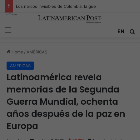
Los narcos invisibles de Colombia: la guerra secreta por la verdad, el poder y la nueva economía de la droga
Menu
Se
EN
Home
/
AMÉRICAS
AMÉRICAS
Latinoamérica revela
memorias de la Segunda
Guerra Mundial, ochenta
años después de la paz en
Europa