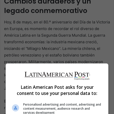
Cambios duraderos y un
legado conmemorativo
Hoy, 8 de mayo, en el 80.º aniversario del Día de la Victoria
en Europa, es momento de recordar el rol diverso de
América Latina en la Segunda Guerra Mundial. La guerra
transformó economías: la industria mexicana creció,
iniciando el “Milagro Mexicano”. La minería chilena, el
petróleo venezolano y el estaño boliviano también
prosperaron. Militarmente, varios países modernizaron
sus fuerzas y fortalecieron lazos con EE.UU.
Ideológicamente, el conflicto ayudó a derribar dictadores
como Maximiliano Hernández Martínez en El Salvador y
Latin American Post asks for your
Jorge Ubico en Guatemala.
consent to use your personal data to:
El conflicto abrió nuevas rutas migratorias. Miles de
Personalised advertising and content, advertising and
refugiados se establecieron en México, Argentina y otros
content measurement, audience research and
services development