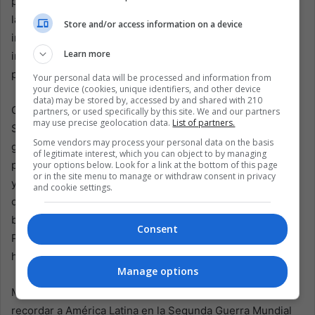
países. El programa Bracero reorganizó el movimiento
laboral y sentó bases para futuras migraciones e
Store and/or access information on a device
intercambios culturales. El espíritu de unidad
Learn more
interamericana, reforzado por la Política del Buen Vecino,
perduró más allá de los tratados de paz.
Your personal data will be processed and information from
your device (cookies, unique identifiers, and other device
data) may be stored by, accessed by and shared with 210
Ochenta años después, el rol latinoamericano en la
partners, or used specifically by this site. We and our partners
may use precise geolocation data.
List of partners.
Segunda Guerra Mundial demuestra que los conflictos
Some vendors may process your personal data on the basis
globales rara vez se limitan a los frentes de batalla. Cada
of legitimate interest, which you can object to by managing
país manejó lealtades cambiantes, presiones diplomáticas
your options below. Look for a link at the bottom of this page
or in the site menu to manage or withdraw consent in privacy
y necesidades materiales a su manera. Todos
and cookie settings.
contribuyeron a la victoria Aliada. Desde soldados
brasileños en los Apeninos hasta pilotos mexicanos en el
Consent
Pacífico, los sacrificios de la región resuenan en la
historia.
Manage options
Mientras se celebran conmemoraciones este 8 de mayo,
recordar a América Latina en la Segunda Guerra Mundial