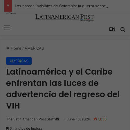
Los narcos invisibles de Colombia: la guerra secreta por la verdad, el poder y la nueva economía de la droga
Menu
Se
EN
Home
/
AMÉRICAS
AMÉRICAS
Latinoamérica y el Caribe
enfrentan las luces de
advertencia del regreso del
VIH
Send
The Latin American Post Staff
June 13, 2026
1,055
an
6 minutos de lectura