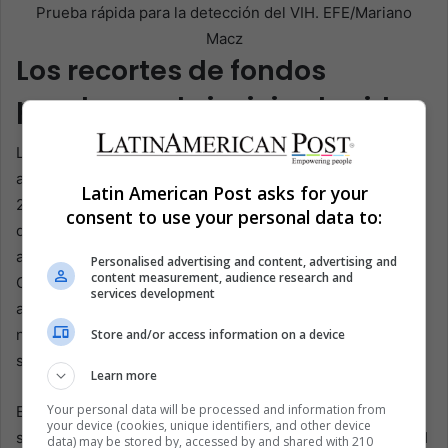
Prueba rápida para la detección del VIH. EFE/Mariano
Macz
Los recortes de fondos
pueden reabrir viejas heridas
La directora ejecutiva de ONUSIDA, Winnie Byanyima,
advirtió que el mundo aún puede acabar con el sida para
Latin American Post asks for your
2030, pero que sin acción se corre el riesgo de revertir
consent to use your personal data to:
décadas de progreso arduamente conseguido. Su
advertencia pesa especialmente en América Latina y el
Personalised advertising and content, advertising and
content measurement, audience research and
Caribe porque la región sabe lo que ocurre cuando la
services development
atención internacional se va antes de que los sistemas
nacionales sean lo suficientemente fuertes para
Store and/or access information on a device
sostenerse por sí mismos.
Learn more
Your personal data will be processed and information from
El financiamiento es la arquitectura silenciosa de la
your device (cookies, unique identifiers, and other device
supervivencia. ONUSIDA dice que los recursos para el VIH
data) may be stored by, accessed by and shared with 210