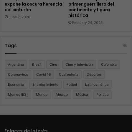
expone la oscura herencia
primer guerrillero del
del cinturón
continente y figura
histórica
June 2, 2026
February 24, 2026
Tags
Argentina
Brasil
Cine
Cine y televisión
Colombia
Coronavirus
Covid 19
Cuarentena
Deportes
Economía
Entretenimiento
Fútbol
Latinoamérica
Memes (ES)
Mundo
México
Música
Politica
Enlaces de interés