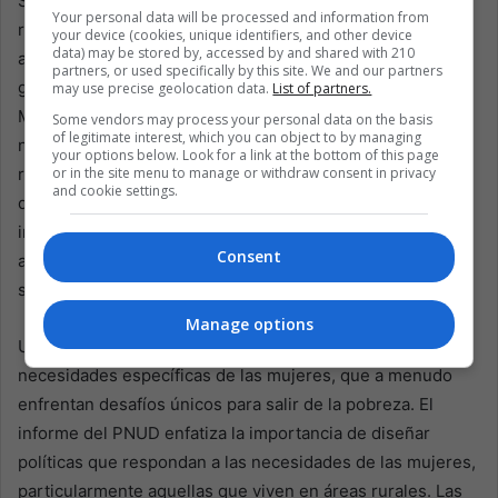
Si bien la República Dominicana ha avanzado en la
Your personal data will be processed and information from
reducción de la pobreza, el camino a seguir requiere
your device (cookies, unique identifiers, and other device
data) may be stored by, accessed by and shared with 210
abordar las profundas desigualdades regionales y de
partners, or used specifically by this site. We and our partners
género. El análisis del PNUD del Índice de Pobreza
may use precise geolocation data.
List of partners.
Multidimensional revela diferencias notables en los
Some vendors may process your personal data on the basis
of legitimate interest, which you can object to by managing
niveles de pobreza entre varias regiones, con las áreas
your options below. Look for a link at the bottom of this page
rurales rezagadas respecto a los centros urbanos. Estas
or in the site menu to manage or withdraw consent in privacy
and cookie settings.
disparidades regionales representan un desafío
importante para el desarrollo general del país y deben
Consent
abordarse si se quiere que el progreso sea inclusivo y
sostenible.
Manage options
Un área clave de enfoque para el futuro es abordar las
necesidades específicas de las mujeres, que a menudo
enfrentan desafíos únicos para salir de la pobreza. El
informe del PNUD enfatiza la importancia de diseñar
políticas que respondan a las necesidades de las mujeres,
particularmente aquellas que viven en áreas rurales. Las