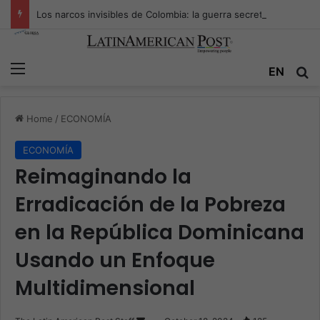
Los narcos invisibles de Colombia: la guerra secreta por la verdad, el poder y la nueva economía de la droga
Menu
Se
EN
Home
/
ECONOMÍA
ECONOMÍA
Reimaginando la
Erradicación de la Pobreza
en la República Dominicana
Usando un Enfoque
Multidimensional