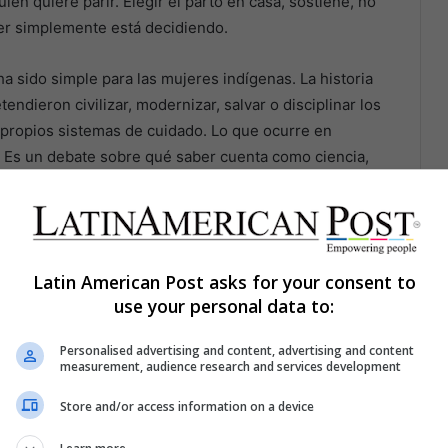
én quiere parir. Elegir el parto en casa, sostiene, no
jer simplemente está decidiendo.
 ha sido simple para las mujeres indígenas. La historia
tendieron civilizar, modernizar, salvar o disciplinar los
propios sistemas de cuidado. Lo que ocurre en
. Es un debate sobre qué saber cuenta como ciencia,
e vida se permite sobrevivir.
Latin American Post asks for your consent to
use your personal data to:
Personalised advertising and content, advertising and content
measurement, audience research and services development
Store and/or access information on a device