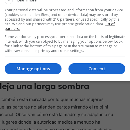
Learn more
Your personal data will be processed and information from your device
(cookies, unique identifiers, and other device data) may be stored by,
accessed by and shared with 210 partners, or used specifically by this
site. We and our partners may use precise geolocation data.
List of
partners.
Some vendors may process your personal data on the basis of legitimate
interest, which you can object to by managing your options below. Look
for a link at the bottom of this page or in the site menu to manage or
withdraw consent in privacy and cookie settings.
Manage options
Consent
embarazada en Cotacachi, Ecuador. EFE/José Jácome
 deja una larga sombra
go también está marcada por lo que muchas mujeres
ue las parteras no atienden partos mirando el reloj ni
itucional. Observan cómo está la madre y se adaptan a su
en lugares donde la autoridad médica a menudo ha
 a ser gestionados, no como personas a ser escuchadas.