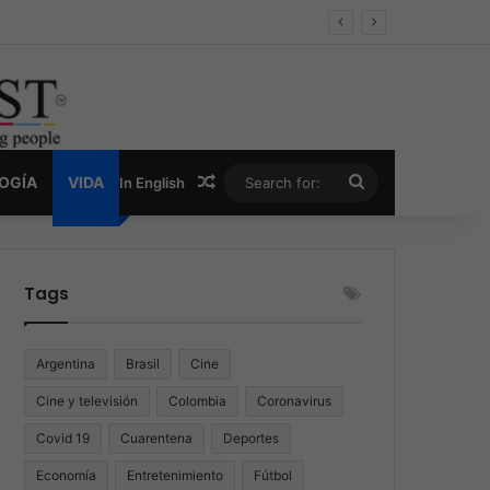
er y la nueva economía de la droga
Random Article
Search
LOGÍA
VIDA
In English
for:
Tags
Argentina
Brasil
Cine
Cine y televisión
Colombia
Coronavirus
Covid 19
Cuarentena
Deportes
Economía
Entretenimiento
Fútbol