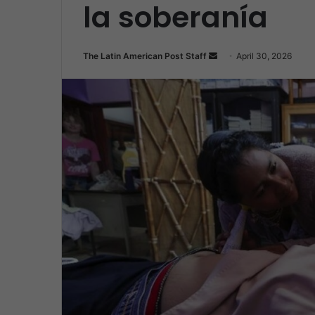
la soberanía
Send
The Latin American Post Staff
April 30, 2026
an
email