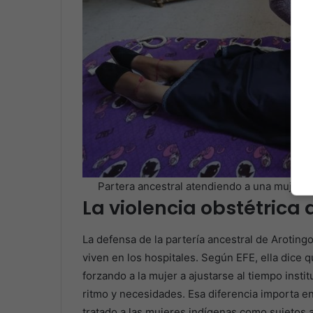
Partera ancestral atendiendo a una mujer 
La violencia obstétrica
La defensa de la partería ancestral de Arotin
viven en los hospitales. Según EFE, ella dice q
forzando a la mujer a ajustarse al tiempo inst
ritmo y necesidades. Esa diferencia importa 
tratado a las mujeres indígenas como sujetos