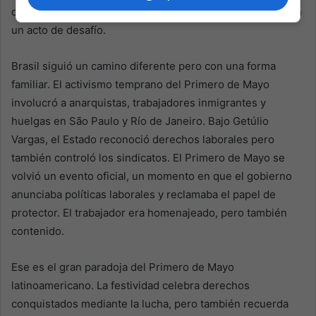
dejó de ser solo una festividad laboral para convertirse en
un acto de desafío.
Brasil siguió un camino diferente pero con una forma
familiar. El activismo temprano del Primero de Mayo
involucró a anarquistas, trabajadores inmigrantes y
huelgas en São Paulo y Río de Janeiro. Bajo Getúlio
Vargas, el Estado reconoció derechos laborales pero
también controló los sindicatos. El Primero de Mayo se
volvió un evento oficial, un momento en que el gobierno
anunciaba políticas laborales y reclamaba el papel de
protector. El trabajador era homenajeado, pero también
contenido.
Ese es el gran paradoja del Primero de Mayo
latinoamericano. La festividad celebra derechos
conquistados mediante la lucha, pero también recuerda