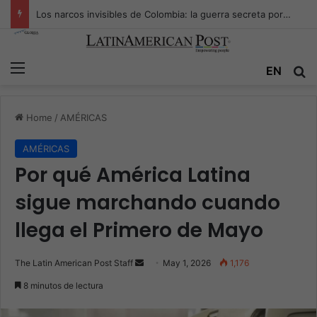
Los narcos invisibles de Colombia: la guerra secreta por la verdad, el poder y la nueva economía de la droga
Menu
Se
EN
Home
/
AMÉRICAS
AMÉRICAS
Por qué América Latina
sigue marchando cuando
llega el Primero de Mayo
Send
The Latin American Post Staff
May 1, 2026
1,176
an
8 minutos de lectura
email