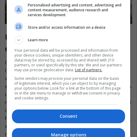
Personalised advertising and content, advertising and
content measurement, audience research and
services development
Store and/or access information on a device
EFE/Miguel Vazquez
Un escenario para la
Learn more
democracia y el descontento
Your personal data will be processed and information from
your device (cookies, unique identifiers, and other device
data) may be stored by, accessed by and shared with 210
Chile y Brasil llevan claramente esa contradicción. En
partners, or used specifically by this site. We and our partners
may use precise geolocation data.
List of partners.
Chile, el Primero de Mayo ha estado largo tiempo
vinculado a mineros, trabajadores industriales, partidos
Some vendors may process your personal data on the basis
of legitimate interest, which you can object to by managing
socialistas y, más tarde, a la resistencia contra la dictadura.
your options below. Look for a link at the bottom of this page
or in the site menu to manage or withdraw consent in privacy
Los movimientos sindicales chilenos estuvieron entre los
and cookie settings.
más fuertes de la región, y los sindicatos jugaron un papel
clave en la política que llevó al gobierno de la Unidad
Consent
Popular de Salvador Allende. Tras el golpe militar de 1973,
sindicatos y organizaciones de izquierda enfrentaron una
represión violenta. Bajo la dictadura, el Primero de Mayo
Manage options