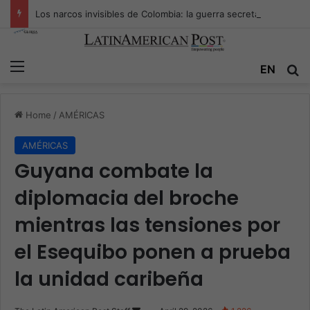
Los narcos invisibles de Colombia: la guerra secreta por la verdad, el poder y la nueva economía de la droga
Menu
Se
EN
Home
/
AMÉRICAS
AMÉRICAS
Guyana combate la
diplomacia del broche
mientras las tensiones por
el Esequibo ponen a prueba
la unidad caribeña