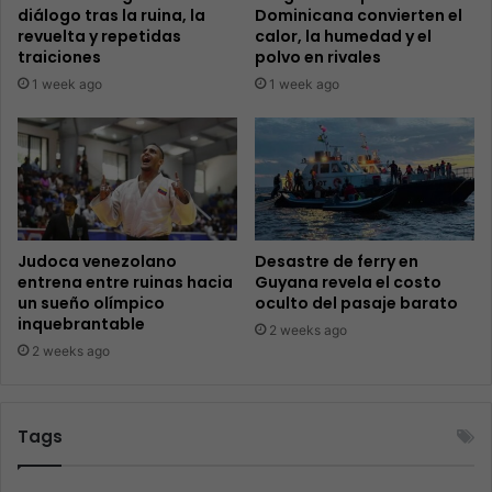
diálogo tras la ruina, la
Dominicana convierten el
revuelta y repetidas
calor, la humedad y el
traiciones
polvo en rivales
1 week ago
1 week ago
Judoca venezolano
Desastre de ferry en
entrena entre ruinas hacia
Guyana revela el costo
un sueño olímpico
oculto del pasaje barato
inquebrantable
2 weeks ago
2 weeks ago
Tags