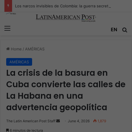
Los narcos invisibles de Colombia: la guerra secreta por la verdad, el poder y la nueva economía de la droga
Menu
Se
EN
Home
/
AMÉRICAS
AMÉRICAS
La crisis de la basura en
Cuba convierte las calles de
La Habana en una
advertencia geopolítica
Send
The Latin American Post Staff
June 4, 2026
1,879
an
6 minutos de lectura