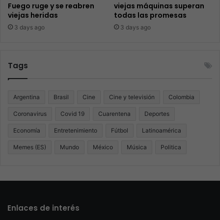
Fuego ruge y se reabren
viejas máquinas superan
viejas heridas
todas las promesas
3 days ago
3 days ago
Tags
Argentina
Brasil
Cine
Cine y televisión
Colombia
Coronavirus
Covid 19
Cuarentena
Deportes
Economía
Entretenimiento
Fútbol
Latinoamérica
Memes (ES)
Mundo
México
Música
Politica
Enlaces de interés