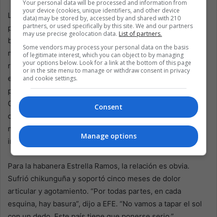
Your personal data will be processed and information from
your device (cookies, unique identifiers, and other device
La salud pública es donde la crisis se vuelve más
data) may be stored by, accessed by and shared with 210
partners, or used specifically by this site. We and our partners
peligrosa. Contenedores desbordados y calles llenas de
may use precise geolocation data.
List of partners.
basura crean áreas ideales para la proliferación de
Some vendors may process your personal data on the basis
mosquitos que transmiten chikunguña y dengue. Cuba
of legitimate interest, which you can object to by managing
your options below. Look for a link at the bottom of this page
reconoció en 2025 que sufría una epidemia de estas
or in the site menu to manage or withdraw consent in privacy
enfermedades, aunque las autoridades dejaron de
and cookie settings.
publicar cifras a finales del año pasado. Según la
Organización Panamericana de la Salud, usando datos
Consent
oficiales, 65 personas han muerto en la crisis sanitaria,
más de la mitad menores de edad, y 81,909 han resultado
Manage options
infectadas.
Para la habanera Estrella Ramos, la relación es obvia.
Sufrió chikunguña y soportó cinco meses de dolor
articular y agotamiento. “Por todas partes, en cada
esquina, hay basura”, dijo a EFE. “No vamos a tapar el sol
con un dedo. Este país tiene que ponerse serio.”