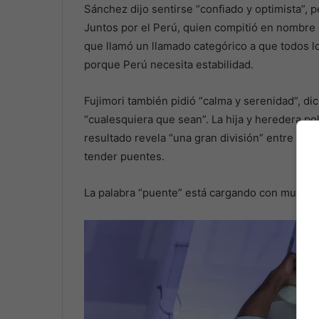
Sánchez dijo sentirse “confiado y optimista”, p
Juntos por el Perú, quien compitió en nombre 
que llamó un llamado categórico a que todos lo
porque Perú necesita estabilidad.
Fujimori también pidió “calma y serenidad”, di
“cualesquiera que sean”. La hija y heredera pol
resultado revela “una gran división” entre los 
tender puentes.
La palabra “puente” está cargando con mucho 