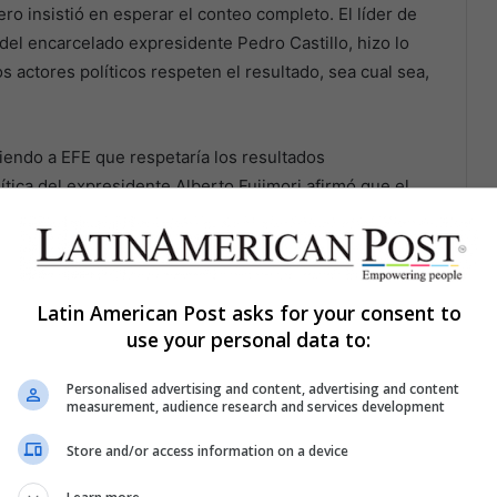
ero insistió en esperar el conteo completo. El líder de
del encarcelado expresidente Pedro Castillo, hizo lo
s actores políticos respeten el resultado, sea cual sea,
ciendo a EFE que respetaría los resultados
ítica del expresidente Alberto Fujimori afirmó que el
peruanos, y que ahora los líderes políticos deben
peso aquí. Perú lleva una década quemándolos.
Latin American Post asks for your consent to
use your personal data to:
Personalised advertising and content, advertising and content
measurement, audience research and services development
Store and/or access information on a device