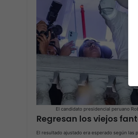
El candidato presidencial peruano Ro
Regresan los viejos fa
El resultado ajustado era esperado según las 