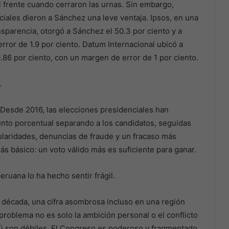
l frente cuando cerraron las urnas. Sin embargo,
ciales dieron a Sánchez una leve ventaja. Ipsos, en una
nsparencia, otorgó a Sánchez el 50.3 por ciento y a
rror de 1.9 por ciento. Datum Internacional ubicó a
.86 por ciento, con un margen de error de 1 por ciento.
.
Desde 2016, las elecciones presidenciales han
nto porcentual separando a los candidatos, seguidas
ularidades, denuncias de fraude y un fracaso más
ás básico: un voto válido más es suficiente para ganar.
peruana lo ha hecho sentir frágil.
a década, una cifra asombrosa incluso en una región
 problema no es solo la ambición personal o el conflicto
erú son débiles. El Congreso es poderoso y fragmentado.