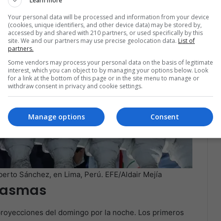
Learn more
Your personal data will be processed and information from your device
(cookies, unique identifiers, and other device data) may be stored by,
accessed by and shared with 210 partners, or used specifically by this
site. We and our partners may use precise geolocation data.
List of
partners.
Some vendors may process your personal data on the basis of legitimate
interest, which you can object to by managing your options below. Look
for a link at the bottom of this page or in the site menu to manage or
withdraw consent in privacy and cookie settings.
Manage options
Consent
berto Sánchez, en Lima, Perú. EFE/Aldair Mejía
ntasmas
proyecciones del domingo por la noche. Los primeros