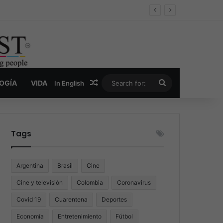
Pelea en el Océano Equivocado
Random Article
Search
LOGÍA
VIDA
In English
for:
Tags
Argentina
Brasil
Cine
Cine y televisión
Colombia
Coronavirus
Covid 19
Cuarentena
Deportes
Economía
Entretenimiento
Fútbol