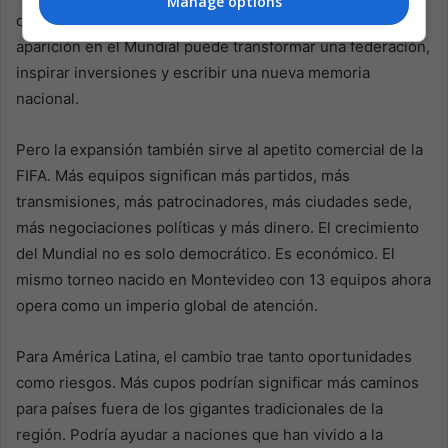
Manage options
quedaron fuera del torneo, el acceso importa. Una
aparición en el Mundial puede transformar una federación,
inspirar inversiones y escribir una nueva memoria
nacional.
Pero la expansión también sirve al apetito comercial de la
FIFA. Más equipos significan más partidos, más
transmisiones, más patrocinadores, más ciudades sede,
más negociaciones políticas y más dinero. El crecimiento
del Mundial no es solo democrático. Es económico. El
mismo torneo nacido en Montevideo con 13 equipos ahora
opera como un imperio global de atención.
Para América Latina, el cambio trae tanto oportunidades
como riesgos. Más cupos podrían significar más caminos
para países fuera de los gigantes tradicionales de la
región. Podría ayudar a naciones que han vivido a la