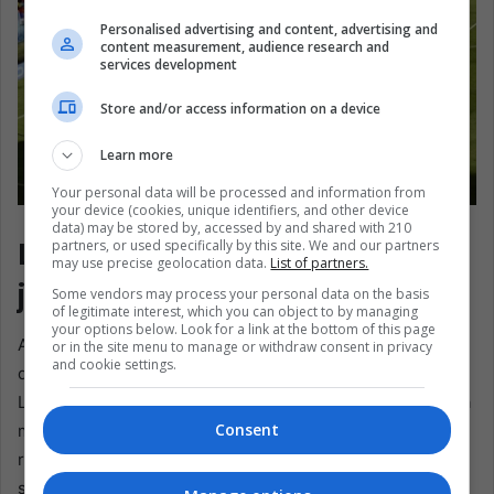
Personalised advertising and content, advertising and
content measurement, audience research and
services development
Store and/or access information on a device
Learn more
Your personal data will be processed and information from
your device (cookies, unique identifiers, and other device
La Copa Mundial de la FIFA 2022. EFE/Rolex de la Pena
data) may be stored by, accessed by and shared with 210
La expansión reescribe el
partners, or used specifically by this site. We and our partners
may use precise geolocation data.
List of partners.
juego global
Some vendors may process your personal data on the basis
of legitimate interest, which you can object to by managing
your options below. Look for a link at the bottom of this page
Ahora llega la era de 48 equipos, y con ella un nuevo
or in the site menu to manage or withdraw consent in privacy
and cookie settings.
debate sobre lo que se supone que debe ser el Mundial.
Los defensores de la expansión dirán que abre la puerta a
Consent
más naciones, más sueños, más representación y más
regiones viéndose a sí mismas en el mayor escenario. No
se equivocan. Para países que durante mucho tiempo