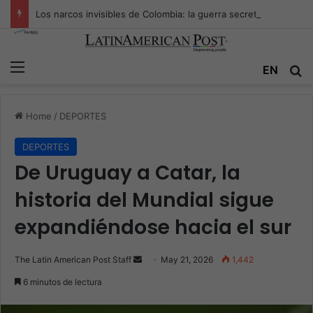
Los narcos invisibles de Colombia: la guerra secreta por la verdad, el poder y la nueva economía de la droga
Menu
Se
EN
Home
/
DEPORTES
DEPORTES
De Uruguay a Catar, la
historia del Mundial sigue
expandiéndose hacia el sur
Send
The Latin American Post Staff
May 21, 2026
1,442
an
6 minutos de lectura
email