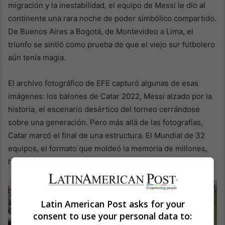
migración y la inestabilidad, el equipo de Messi le dio al
continente una rara noche de poder simbólico compartido.
De Buenos Aires a Bogotá, de Montevideo a Lima, el
triunfo se sintió como prueba de que el viejo sur futbolero
aún tenía magia.
El archivo fotográfico de EFE capturó algunas de esas
imágenes: los balones de Catar 2022, Messi alzado por la
historia, el escenario desértico del torneo cerrándose
sobre una generación. Pero más allá de las fotografías,
Catar marcó el final de una estructura. El Mundial de 32
equipos, el formato que moldeó la memoria de millones,
había dado su última función.
Latin American Post asks for your
consent to use your personal data to: