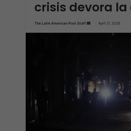
crisis devora la
Send
The Latin American Post Staff
April 21, 2026
an
email