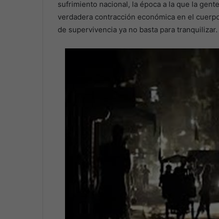
sufrimiento nacional, la época a la que la gent
verdadera contracción económica en el cuerpo.
de supervivencia ya no basta para tranquilizar.