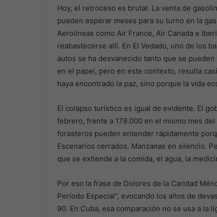
Hoy, el retroceso es brutal. La venta de gasolin
pueden esperar meses para su turno en la gasol
Aerolíneas como Air France, Air Canada e Ibe
reabastecerse allí. En El Vedado, uno de los ba
autos se ha desvanecido tanto que se pueden 
en el papel, pero en este contexto, resulta cas
haya encontrado la paz, sino porque la vida ec
El colapso turístico es igual de evidente. El g
febrero, frente a 178.000 en el mismo mes del a
forasteros pueden entender rápidamente porqu
Escenarios cerrados. Manzanas en silencio. P
que se extiende a la comida, el agua, la medici
Por eso la frase de Dolores de la Caridad Ménd
Período Especial”, evocando los años de devas
90. En Cuba, esa comparación no se usa a la li