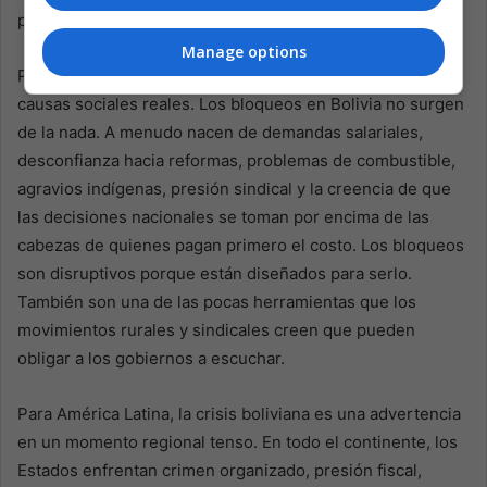
presión.
Manage options
Pero la rabia de los manifestantes también surge de
causas sociales reales. Los bloqueos en Bolivia no surgen
de la nada. A menudo nacen de demandas salariales,
desconfianza hacia reformas, problemas de combustible,
agravios indígenas, presión sindical y la creencia de que
las decisiones nacionales se toman por encima de las
cabezas de quienes pagan primero el costo. Los bloqueos
son disruptivos porque están diseñados para serlo.
También son una de las pocas herramientas que los
movimientos rurales y sindicales creen que pueden
obligar a los gobiernos a escuchar.
Para América Latina, la crisis boliviana es una advertencia
en un momento regional tenso. En todo el continente, los
Estados enfrentan crimen organizado, presión fiscal,