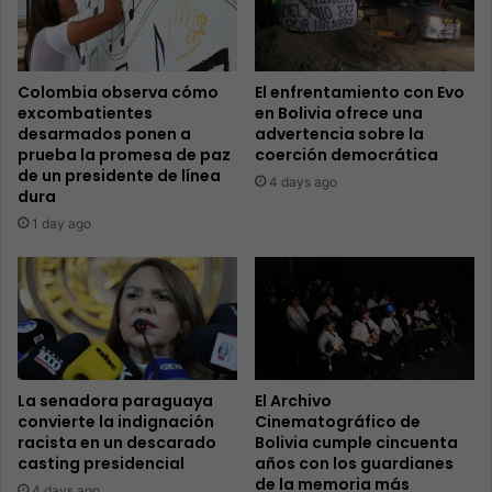
Colombia observa cómo
El enfrentamiento con Evo
excombatientes
en Bolivia ofrece una
desarmados ponen a
advertencia sobre la
prueba la promesa de paz
coerción democrática
de un presidente de línea
4 days ago
dura
1 day ago
La senadora paraguaya
El Archivo
convierte la indignación
Cinematográfico de
racista en un descarado
Bolivia cumple cincuenta
casting presidencial
años con los guardianes
de la memoria más
4 days ago