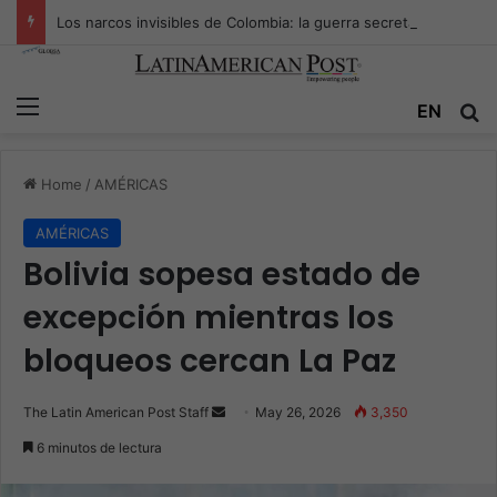
Los narcos invisibles de Colombia: la guerra secreta por la verdad, el poder y la nueva economía de la droga
Menu
Se
EN
Home
/
AMÉRICAS
AMÉRICAS
Bolivia sopesa estado de
excepción mientras los
bloqueos cercan La Paz
Send
The Latin American Post Staff
May 26, 2026
3,350
an
6 minutos de lectura
email