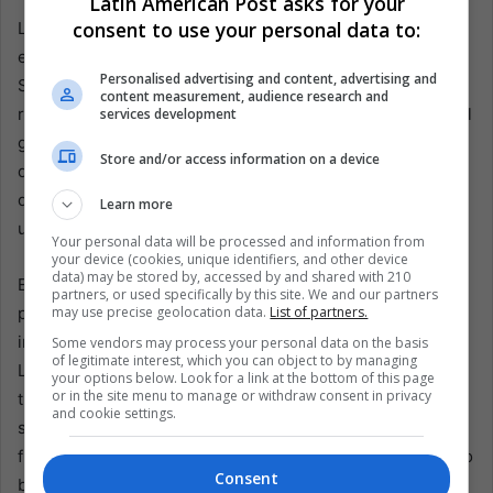
Latin American Post asks for your
consent to use your personal data to:
La Central Obrera Boliviana, que impulsa las protestas
exigiendo la renuncia de Paz, rechazó la decisión del
Personalised advertising and content, advertising and
Senado. También lo hizo la Vicepresidencia. Su
content measurement, audience research and
resistencia indica que este no es solo un conflicto entre el
services development
gobierno y los bloqueadores. Es también un conflicto
Store and/or access information on a device
dentro del Estado, en términos de autoridad, y en el
debate no resuelto de Bolivia sobre cuánta fuerza puede
Learn more
usar una democracia contra la movilización social.
Your personal data will be processed and information from
your device (cookies, unique identifiers, and other device
data) may be stored by, accessed by and shared with 210
El problema del gobierno es real. La Paz y El Alto no
partners, or used specifically by this site. We and our partners
pueden permanecer como rehenes de la escasez
may use precise geolocation data.
List of partners.
indefinidamente. Los hospitales necesitan suministros.
Some vendors may process your personal data on the basis
of legitimate interest, which you can object to by managing
Las familias necesitan comida. El combustible no puede
your options below. Look for a link at the bottom of this page
or in the site menu to manage or withdraw consent in privacy
tratarse como un lujo opcional en ciudades construidas
and cookie settings.
sobre una geografía difícil y cadenas de distribución
frágiles. Un Estado que no puede garantizar el movimiento
Consent
básico comienza a parecer débil. La debilidad invita a más