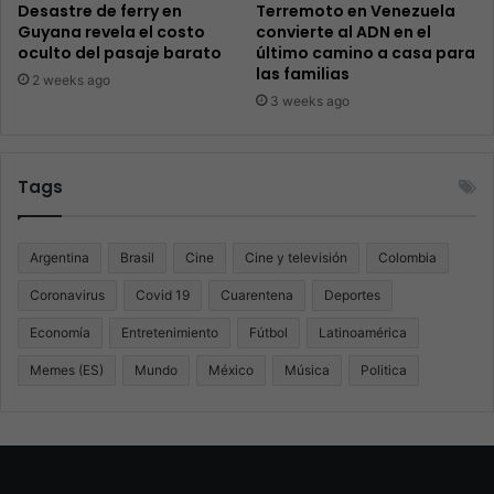
Desastre de ferry en
Terremoto en Venezuela
Guyana revela el costo
convierte al ADN en el
oculto del pasaje barato
último camino a casa para
las familias
2 weeks ago
3 weeks ago
Tags
Argentina
Brasil
Cine
Cine y televisión
Colombia
Coronavirus
Covid 19
Cuarentena
Deportes
Economía
Entretenimiento
Fútbol
Latinoamérica
Memes (ES)
Mundo
México
Música
Politica