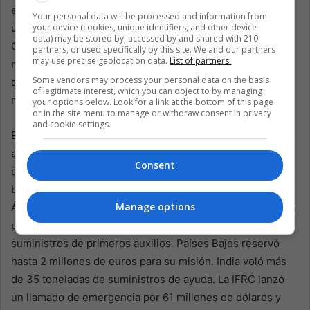
especializados. México envió personal militar y de salud,
Your personal data will be processed and information from
your device (cookies, unique identifiers, and other device
unidades caninas, herramientas y suministros médicos.
data) may be stored by, accessed by and shared with 210
Chile envió decenas de especialistas. Brasil preparó una
partners, or used specifically by this site. We and our partners
may use precise geolocation data.
List of partners.
misión de carga militar con bomberos, técnicos de
Some vendors may process your personal data on the basis
defensa civil, expertos en telecomunicaciones y
of legitimate interest, which you can object to by managing
materiales para un hospital de campaña.
your options below. Look for a link at the bottom of this page
or in the site menu to manage or withdraw consent in privacy
and cookie settings.
Estados Unidos prometió 150 millones de dólares en
asistencia humanitaria, incluyendo fondos para OCHA y
Consent
organizaciones en el terreno. Desplegó equipos de
búsqueda y rescate de los condados de Fairfax y Los
Manage options
Ángeles. Francia envió 85 rescatistas. España aterrizó con
personal militar de emergencias, ingenieros, perros y
suministros de primeros auxilios. Países Bajos reservó
hasta 2 millones de euros para su misión. India voló más
de 35 toneladas de suministros de ayuda. La IFRC lanzó
un llamado de emergencia por 61 millones de dólares y