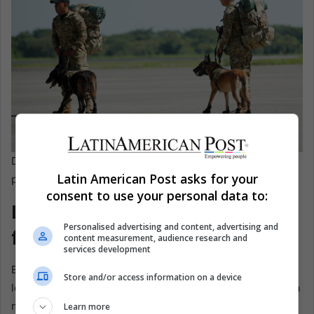
Dos rescatistas acompañados de perros de búsqueda se
Latin American Post asks for your
preparan para viajar a Venezuela. EFE/Rodrigo Sura
consent to use your personal data to:
La ayuda cruzó viejas
Personalised advertising and content, advertising and
fronteras
content measurement, audience research and
services development
El hemisferio se movió rápido porque reconoció el
Store and/or access information on a device
lenguaje de la herida. México y Chile, países con profunda
memoria sísmica, anunciaron la formación de equipos
Learn more