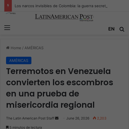
Los narcos invisibles de Colombia: la guerra secreta por la verdad, el poder y la nueva economía de la droga
Menu
Se
EN
Home
/
AMÉRICAS
AMÉRICAS
Terremotos en Venezuela
convierten los escombros
en una prueba de
misericordia regional
Send
The Latin American Post Staff
June 26, 2026
2,203
an
5 minutos de lectura