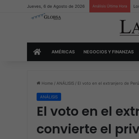
Jueves, 6 de Agosto de 2026
Análisis Última Hora
Lo
INICIO
AMÉRICAS
NEGOCIOS Y FINANZAS
Home
/
ANÁLISIS
/
El voto en el extranjero de Perú
ANÁLISIS
El voto en el ex
convierte el pri