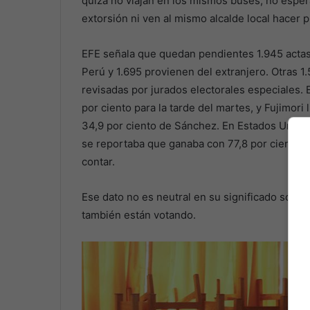
quizá no viajan en los mismos buses, no esper
extorsión ni ven al mismo alcalde local hacer 
EFE señala que quedan pendientes 1.945 actas
Perú y 1.695 provienen del extranjero. Otras 
revisadas por jurados electorales especiales. E
por ciento para la tarde del martes, y Fujimori
34,9 por ciento de Sánchez. En Estados Unidos
se reportaba que ganaba con 77,8 por ciento, 
contar.
Ese dato no es neutral en su significado social
también están votando.