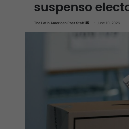
suspenso electo
Send
The Latin American Post Staff
June 10, 2026
an
email