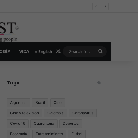
er y la nueva economía de la droga
Random Article
Search
LOGÍA
VIDA
In English
for:
Tags
Argentina
Brasil
Cine
Cine y televisión
Colombia
Coronavirus
Covid 19
Cuarentena
Deportes
Economía
Entretenimiento
Fútbol