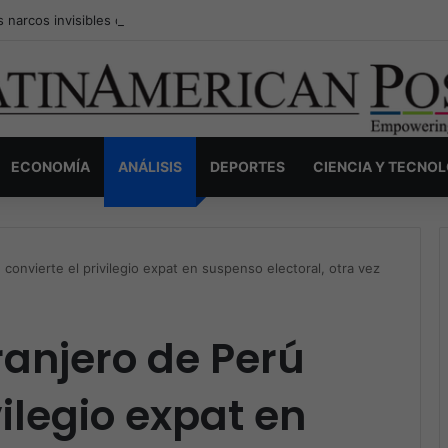
s narcos invisibles de Colombia: la guerra secreta por la verdad, el pod
ECONOMÍA
ANÁLISIS
DEPORTES
CIENCIA Y TECNO
 convierte el privilegio expat en suspenso electoral, otra vez
tranjero de Perú
vilegio expat en