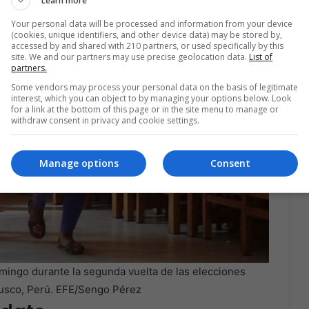
Learn more
Your personal data will be processed and information from your device
(cookies, unique identifiers, and other device data) may be stored by,
accessed by and shared with 210 partners, or used specifically by this
site. We and our partners may use precise geolocation data.
List of
partners.
Some vendors may process your personal data on the basis of legitimate
interest, which you can object to by managing your options below. Look
for a link at the bottom of this page or in the site menu to manage or
withdraw consent in privacy and cookie settings.
Manage options
Consent
mingo durante la segunda vuelta de las elecciones
usco, Perú. EFE/Sengo Pérez