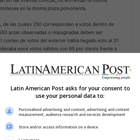
an en las mismas clínicas, no enfrentan la misma
promesas en la misma plaza polvorienta.
, de las cuales 250 corresponden a votos dentro de
1.550 actas observadas o impugnadas deben ser
l conteo de votos del exterior había llegado solo al 31
 lideraba esos votos válidos con 65 por ciento frente a
, hogar de la mayor comunidad peruana en el exterior,
con aproximadamente la mitad de los votos aún sin
Latin American Post asks for your consent to
. Sugiere que clase, geografía, memoria y distancia
use your personal data to:
Personalised advertising and content, advertising and content
measurement, audience research and services development
Store and/or access information on a device