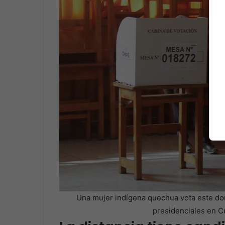
Una mujer indígena quechua vota este do
presidenciales en C